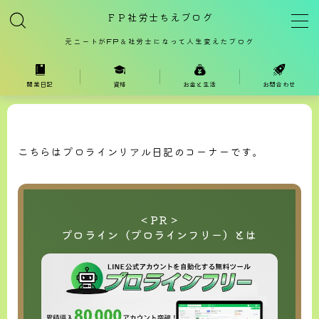
ＦＰ社労士ちえブログ
元ニートがFP＆社労士になって人生変えたブログ
MENU
開業日記
資格
お金と生活
お問合わせ
リアル開業日記
初心者ブロガー奮闘記
プロラインリアル日記
こちらはプロラインリアル日記のコーナーです。
相互リンク
資格試験の戦い方
＜PR＞
プロライン（プロラインフリー）とは
合格・失敗体験記のコーナー
お金と働き方のはなし
Yahooちえ活コーナー