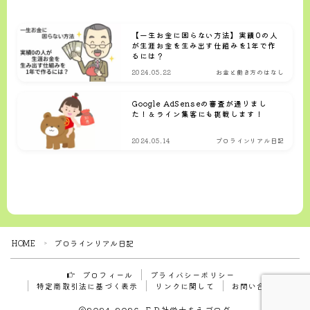
【一生お金に困らない方法】実績0の人
が生涯お金を生み出す仕組みを1年で作
るには？
2024.05.22
お金と働き方のはなし
Google AdSenseの審査が通りまし
た！＆ライン集客にも挑戦します！
2024.05.14
プロラインリアル日記
フォローお待ちしております
HOME
プロラインリアル日記
＞
プロフィール
プライバシーポリシー
特定商取引法に基づく表示
リンクに関して
お問い合わせ
2024–2026 ＦＰ社労士ちえブログ